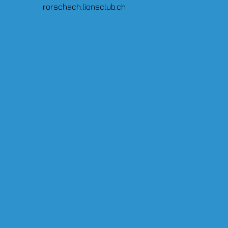
rorschach.lionsclub.ch